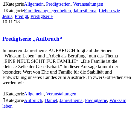

Kategorie
Allgemein
,
Predigtserien
,
Veranstaltungen

Kategorie
Familienangelegenheiten
,
Jahresthema
,
Lieben wie
Jesus
,
Predigt
,
Predigtserie
10
11 '18
Predigtserie „Aufbruch“
In unserem Jahresthema AUFBRUCH folgt auf die Serien
„Wirksam Leben“ und „Arbeit als Berufung“ nun das Thema
„EINE NEUE SICHT FÜR FAMILIE“. „Die Familie ist die
kleinste Zelle der Gesellschaft.“ In dieser Aussage kommt der
besondere Wert von Ehe und Familie für die Stabilität und
Entwicklung unseres Landes zum Ausdruck. In zwei Gottesdiensten
werden wir…

Kategorie
Allgemein
,
Veranstaltungen

Kategorie
Aufbruch
,
Daniel
,
Jahresthema
,
Predigtserie
,
Wirksam
leben