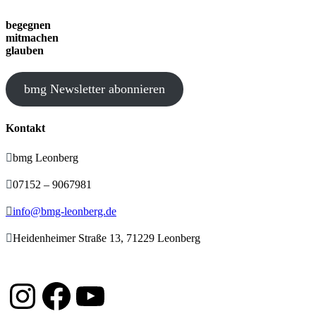
begegnen
mitmachen
glauben
bmg Newsletter abonnieren
Kontakt

bmg Leonberg

07152 – 9067981

info@bmg-leonberg.de

Heidenheimer Straße 13, 71229 Leonberg
Instagram
Facebook
YouTube