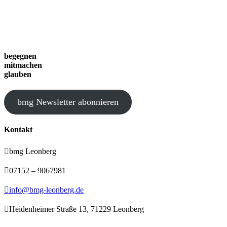
begegnen
mitmachen
glauben
bmg Newsletter abonnieren
Kontakt

bmg Leonberg

07152 – 9067981

info@bmg-leonberg.de

Heidenheimer Straße 13, 71229 Leonberg