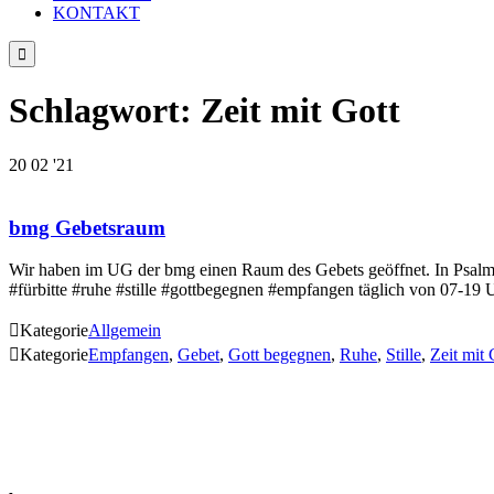
KONTAKT

Schlagwort:
Zeit mit Gott
20
02 '21
bmg Gebetsraum
Wir haben im UG der bmg einen Raum des Gebets geöffnet. In Psalm 1
#fürbitte #ruhe #stille #gottbegegnen #empfangen täglich von 07-19 

Kategorie
Allgemein

Kategorie
Empfangen
,
Gebet
,
Gott begegnen
,
Ruhe
,
Stille
,
Zeit mit 