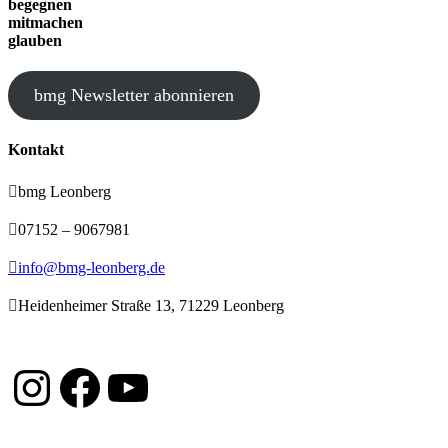
begegnen
mitmachen
glauben
bmg Newsletter abonnieren
Kontakt

bmg Leonberg

07152 – 9067981

info@bmg-leonberg.de

Heidenheimer Straße 13, 71229 Leonberg
Instagram
Facebook
YouTube