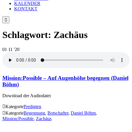
KALENDER
KONTAKT

Schlagwort:
Zachäus
01
11 '20
Mission:Possible – Auf Augenhöhe begegnen (Daniel
Böhm)
Download der Audiodatei

Kategorie
Predigten

Kategorie
Begegnung
,
Botschafter
,
Daniel Böhm
,
Mission:Possible
,
Zachäus