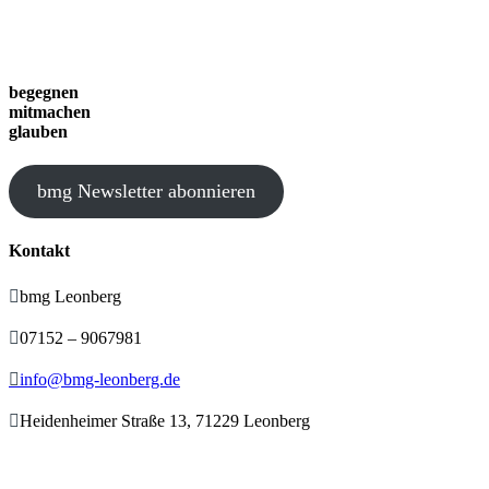
begegnen
mitmachen
glauben
bmg Newsletter abonnieren
Kontakt

bmg Leonberg

07152 – 9067981

info@bmg-leonberg.de

Heidenheimer Straße 13, 71229 Leonberg