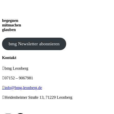
begegnen
mitmachen
glauben
bmg Newsletter abonnieren
Kontakt

bmg Leonberg

07152 – 9067981

info@bmg-leonberg.de

Heidenheimer Straße 13, 71229 Leonberg