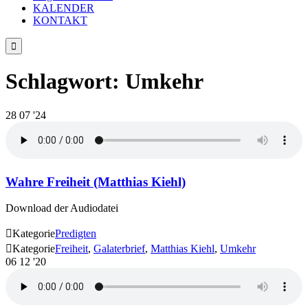
KALENDER
KONTAKT

Schlagwort:
Umkehr
28
07 '24
Wahre Freiheit (Matthias Kiehl)
Download der Audiodatei

Kategorie
Predigten

Kategorie
Freiheit
,
Galaterbrief
,
Matthias Kiehl
,
Umkehr
06
12 '20