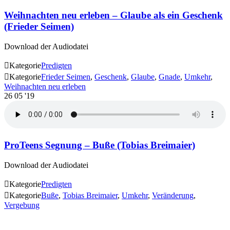
Weihnachten neu erleben – Glaube als ein Geschenk
(Frieder Seimen)
Download der Audiodatei

Kategorie
Predigten

Kategorie
Frieder Seimen
,
Geschenk
,
Glaube
,
Gnade
,
Umkehr
,
Weihnachten neu erleben
26
05 '19
ProTeens Segnung – Buße (Tobias Breimaier)
Download der Audiodatei

Kategorie
Predigten

Kategorie
Buße
,
Tobias Breimaier
,
Umkehr
,
Veränderung
,
Vergebung