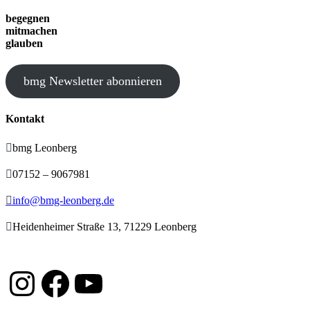
begegnen
mitmachen
glauben
bmg Newsletter abonnieren
Kontakt

bmg Leonberg

07152 – 9067981

info@bmg-leonberg.de

Heidenheimer Straße 13, 71229 Leonberg
Instagram
Facebook
YouTube