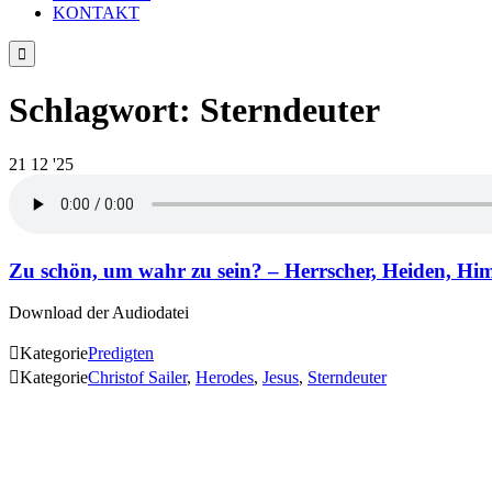
KONTAKT

Schlagwort:
Sterndeuter
21
12 '25
Zu schön, um wahr zu sein? – Herrscher, Heiden, Himm
Download der Audiodatei

Kategorie
Predigten

Kategorie
Christof Sailer
,
Herodes
,
Jesus
,
Sterndeuter