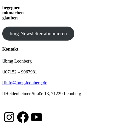
begegnen
mitmachen
glauben
bmg Newsletter abonnieren
Kontakt

bmg Leonberg

07152 – 9067981

info@bmg-leonberg.de

Heidenheimer Straße 13, 71229 Leonberg
Instagram
Facebook
YouTube