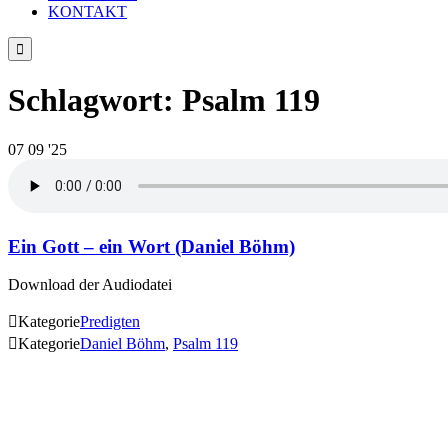
KONTAKT

Schlagwort:
Psalm 119
07
09 '25
Ein Gott – ein Wort (Daniel Böhm)
Download der Audiodatei

Kategorie
Predigten

Kategorie
Daniel Böhm
,
Psalm 119