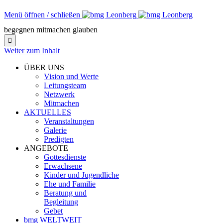
Menü öffnen / schließen
begegnen mitmachen glauben

Weiter zum Inhalt
ÜBER UNS
Vision und Werte
Leitungsteam
Netzwerk
Mitmachen
AKTUELLES
Veranstaltungen
Galerie
Predigten
ANGEBOTE
Gottesdienste
Erwachsene
Kinder und Jugendliche
Ehe und Familie
Beratung und
Begleitung
Gebet
bmg WELTWEIT