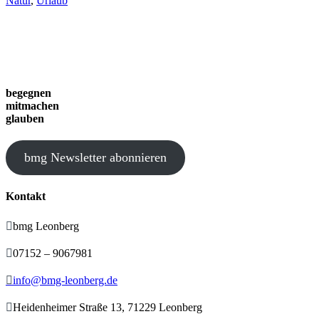
Natur
,
Urlaub
begegnen
mitmachen
glauben
bmg Newsletter abonnieren
Kontakt

bmg Leonberg

07152 – 9067981

info@bmg-leonberg.de

Heidenheimer Straße 13, 71229 Leonberg