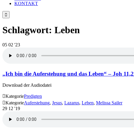
KONTAKT

Schlagwort:
Leben
05
02 '23
„Ich bin die Auferstehung und das Leben“ – Joh 11,25
Download der Audiodatei

Kategorie
Predigten

Kategorie
Auferstehung
,
Jesus
,
Lazarus
,
Leben
,
Melissa Sailer
29
12 '19