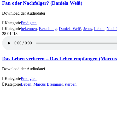
Fan oder Nachfolger? (Daniela Weiß)
Download der Audiodatei

Kategorie
Predigten

Kategorie
bekennen
,
Beziehung
,
Daniela Weiß
,
Jesus
,
Leben
,
Nachf
28
01 '18
Das Leben verlieren – Das Leben empfangen (Marcus
Download der Audiodatei

Kategorie
Predigten

Kategorie
Leben
,
Marcus Breimaier
,
sterben