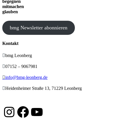
begegnen
mitmachen
glauben
bmg Newsletter abonnieren
Kontakt

bmg Leonberg

07152 – 9067981

info@bmg-leonberg.de

Heidenheimer Straße 13, 71229 Leonberg
Instagram
Facebook
YouTube