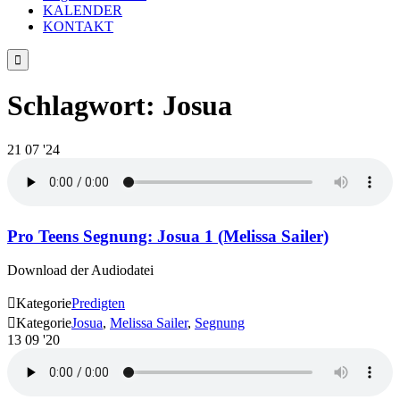
KALENDER
KONTAKT

Schlagwort:
Josua
21
07 '24
Pro Teens Segnung: Josua 1 (Melissa Sailer)
Download der Audiodatei

Kategorie
Predigten

Kategorie
Josua
,
Melissa Sailer
,
Segnung
13
09 '20