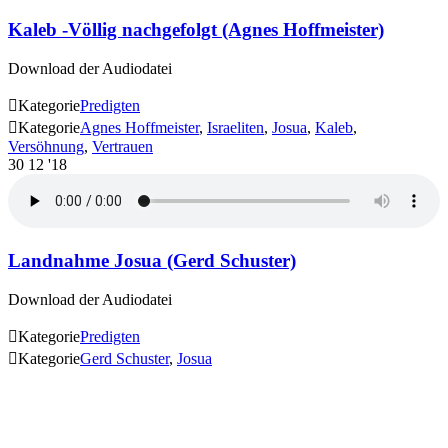
Kaleb -Völlig nachgefolgt (Agnes Hoffmeister)
Download der Audiodatei

Kategorie
Predigten

Kategorie
Agnes Hoffmeister
,
Israeliten
,
Josua
,
Kaleb
,
Versöhnung
,
Vertrauen
30
12 '18
Landnahme Josua (Gerd Schuster)
Download der Audiodatei

Kategorie
Predigten

Kategorie
Gerd Schuster
,
Josua