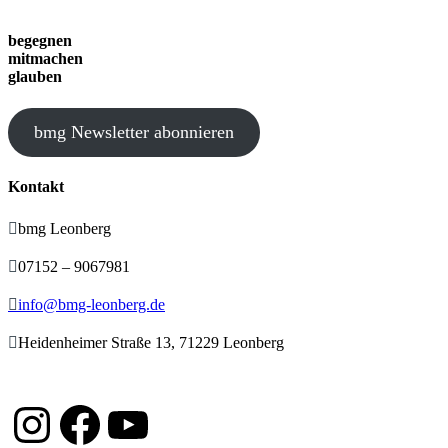
begegnen
mitmachen
glauben
bmg Newsletter abonnieren
Kontakt

bmg Leonberg

07152 – 9067981

info@bmg-leonberg.de

Heidenheimer Straße 13, 71229 Leonberg
Instagram
Facebook
YouTube