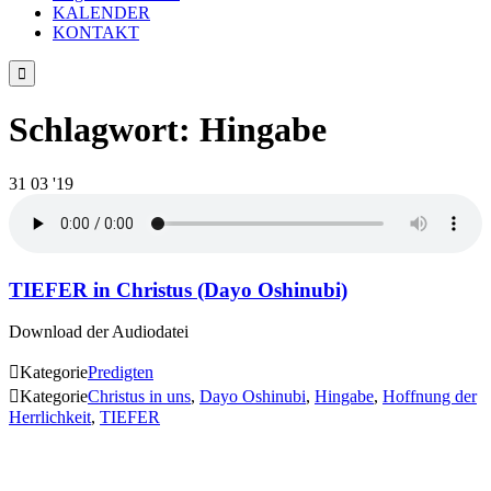
KALENDER
KONTAKT

Schlagwort:
Hingabe
31
03 '19
TIEFER in Christus (Dayo Oshinubi)
Download der Audiodatei

Kategorie
Predigten

Kategorie
Christus in uns
,
Dayo Oshinubi
,
Hingabe
,
Hoffnung der
Herrlichkeit
,
TIEFER