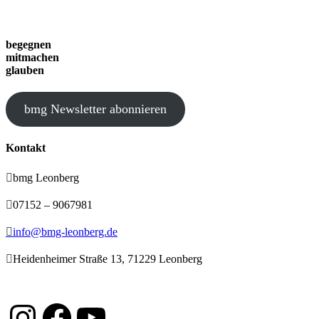
begegnen
mitmachen
glauben
bmg Newsletter abonnieren
Kontakt

bmg Leonberg

07152 – 9067981

info@bmg-leonberg.de

Heidenheimer Straße 13, 71229 Leonberg
Instagram
Facebook
YouTube