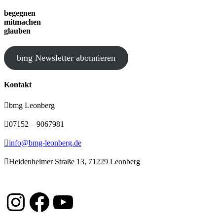
begegnen
mitmachen
glauben
bmg Newsletter abonnieren
Kontakt

bmg Leonberg

07152 – 9067981

info@bmg-leonberg.de

Heidenheimer Straße 13, 71229 Leonberg
Instagram
Facebook
YouTube