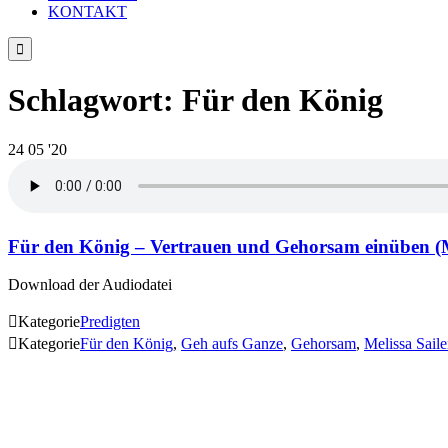
KONTAKT

Schlagwort:
Für den König
24
05 '20
Für den König – Vertrauen und Gehorsam einüben (Me
Download der Audiodatei

Kategorie
Predigten

Kategorie
Für den König
,
Geh aufs Ganze
,
Gehorsam
,
Melissa Saile