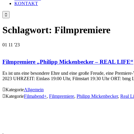
KONTAKT

Schlagwort:
Filmpremiere
01
11 '23
Filmpremiere „Philipp Mickenbecker – REAL LIFE“
Es ist uns eine besondere Ehre und eine große Freude, eine Premie
2023 UHRZEIT: Einlass 19:00 Uhr, Filmstart 19:30 Uhr ORT: bmg Le

Kategorie
Allgemein

Kategorie
Filmabend+
,
Filmpremiere
,
Philipp Mickenbecker
,
Real Li