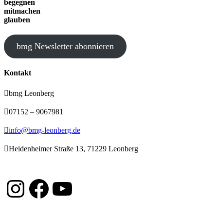
begegnen
mitmachen
glauben
bmg Newsletter abonnieren
Kontakt

bmg Leonberg

07152 – 9067981

info@bmg-leonberg.de

Heidenheimer Straße 13, 71229 Leonberg
Instagram
Facebook
YouTube