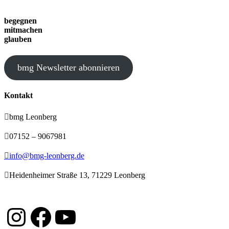
begegnen
mitmachen
glauben
bmg Newsletter abonnieren
Kontakt

bmg Leonberg

07152 – 9067981

info@bmg-leonberg.de

Heidenheimer Straße 13, 71229 Leonberg
Instagram
Facebook
YouTube