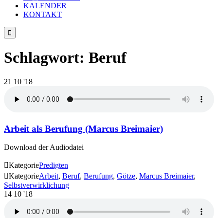
KALENDER
KONTAKT

Schlagwort:
Beruf
21
10 '18
Arbeit als Berufung (Marcus Breimaier)
Download der Audiodatei

Kategorie
Predigten

Kategorie
Arbeit
,
Beruf
,
Berufung
,
Götze
,
Marcus Breimaier
,
Selbstverwirklichung
14
10 '18