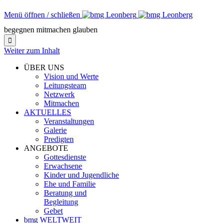
Menü öffnen / schließen
begegnen mitmachen glauben

Weiter zum Inhalt
ÜBER UNS
Vision und Werte
Leitungsteam
Netzwerk
Mitmachen
AKTUELLES
Veranstaltungen
Galerie
Predigten
ANGEBOTE
Gottesdienste
Erwachsene
Kinder und Jugendliche
Ehe und Familie
Beratung und
Begleitung
Gebet
bmg WELTWEIT