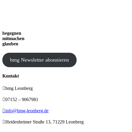
begegnen
mitmachen
glauben
bmg Newsletter abonnieren
Kontakt

bmg Leonberg

07152 – 9067981

info@bmg-leonberg.de

Heidenheimer Straße 13, 71229 Leonberg