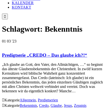
KALENDER
KONTAKT

Schlagwort:
Bekenntnis
01
03 '23
Predigtserie „CREDO – Das glaube ich?!“
„Ich glaube an Gott, den Vater, den Allmächtigen, …“ so beginnt
das älteste Glaubensbekenntnis der Christenheit. In zwölf kurzen
Kernsätzen wird biblische Wahrheit ganz konzentriert
zusammengefasst. Das Credo (lateinisch: Ich glaube) ist ein
persönliches Bekenntnis, das jeden einzelnen Gläubigen zugleich
mit allen Christen weltweit verbindet und vereint. Doch was
bekennen wir da eigentlich konkret? Manche…

Kategorie
Allgemein
,
Predigtserien

Kategorie
Bekenntnis
,
Credo
,
Glaube
,
Jesus
,
Zeugnis