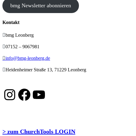
bmg Newsletter abonnieren
Kontakt

bmg Leonberg

07152 – 9067981

info@bmg-leonberg.de

Heidenheimer Straße 13, 71229 Leonberg
Instagram
Facebook
YouTube
> zum ChurchTools LOGIN