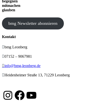
begegnen
mitmachen
glauben
bmg Newsletter abonnieren
Kontakt

bmg Leonberg

07152 – 9067981

info@bmg-leonberg.de

Heidenheimer Straße 13, 71229 Leonberg
Instagram
Facebook
YouTube