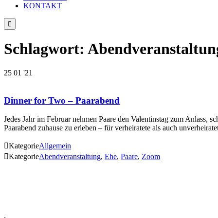
KONTAKT

Schlagwort:
Abendveranstaltun
25
01 '21
Dinner for Two – Paarabend
Jedes Jahr im Februar nehmen Paare den Valentinstag zum Anlass, sch
Paarabend zuhause zu erleben – für verheiratete als auch unverheira

Kategorie
Allgemein

Kategorie
Abendveranstaltung
,
Ehe
,
Paare
,
Zoom