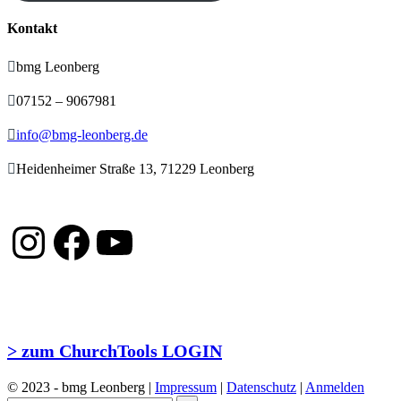
Kontakt

bmg Leonberg

07152 – 9067981

info@bmg-leonberg.de

Heidenheimer Straße 13, 71229 Leonberg
Instagram
Facebook
YouTube
> zum ChurchTools LOGIN
© 2023 - bmg Leonberg |
Impressum
|
Datenschutz
|
Anmelden