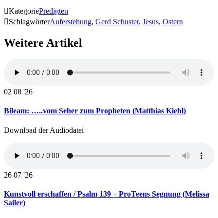

Kategorie
Predigten

Schlagwörter
Auferstehung
,
Gerd Schuster
,
Jesus
,
Ostern
Weitere Artikel
02
08 '26
Bileam: …..vom Seher zum Propheten (Matthias Kiehl)
Download der Audiodatei
26
07 '26
Kunstvoll erschaffen / Psalm 139 – ProTeens Segnung (Melissa
Sailer)