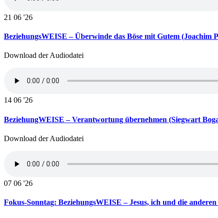
21
06 '26
BeziehungsWEISE – Überwinde das Böse mit Gutem (Joachim 
Download der Audiodatei
14
06 '26
BeziehungWEISE – Verantwortung übernehmen (Siegwart Boga
Download der Audiodatei
07
06 '26
Fokus-Sonntag: BeziehungsWEISE – Jesus, ich und die anderen