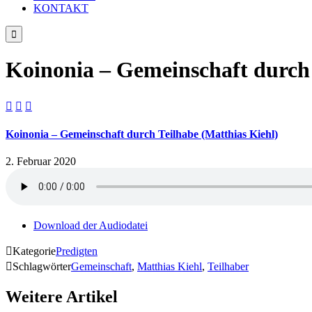
KONTAKT

Koinonia – Gemeinschaft durch 



Koinonia – Gemeinschaft durch Teilhabe (Matthias Kiehl)
2. Februar 2020
Download der Audiodatei

Kategorie
Predigten

Schlagwörter
Gemeinschaft
,
Matthias Kiehl
,
Teilhaber
Weitere Artikel