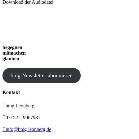
Download der Audiodatei
begegnen
mitmachen
glauben
bmg Newsletter abonnieren
Kontakt

bmg Leonberg

07152 – 9067981

info@bmg-leonberg.de