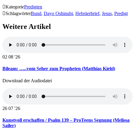

Kategorie
Predigten

Schlagwörter
Bund
,
Dayo Oshinubi
,
Hebräerbrief
,
Jesus
,
Predigt
Weitere Artikel
02
08 '26
Bileam: …..vom Seher zum Propheten (Matthias Kiehl)
Download der Audiodatei
26
07 '26
Kunstvoll erschaffen / Psalm 139 – ProTeens Segnung (Melissa
Sailer)