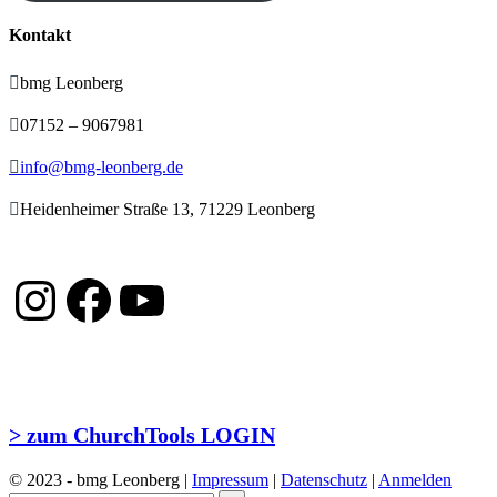
Kontakt

bmg Leonberg

07152 – 9067981

info@bmg-leonberg.de

Heidenheimer Straße 13, 71229 Leonberg
Instagram
Facebook
YouTube
> zum ChurchTools LOGIN
© 2023 - bmg Leonberg |
Impressum
|
Datenschutz
|
Anmelden