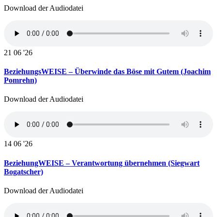
Download der Audiodatei
21
06 '26
BeziehungsWEISE – Überwinde das Böse mit Gutem (Joachim
Pomrehn)
Download der Audiodatei
14
06 '26
BeziehungWEISE – Verantwortung übernehmen (Siegwart
Bogatscher)
Download der Audiodatei