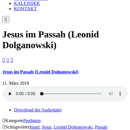
KALENDER
KONTAKT

Jesus im Passah (Leonid
Dolganowski)



Jesus im Passah (Leonid Dolganowski)
11. März 2018
Download der Audiodatei

Kategorie
Predigten

Schlagwörter
Israel
,
Jesus
,
Leonid Dolganowski
,
Passah