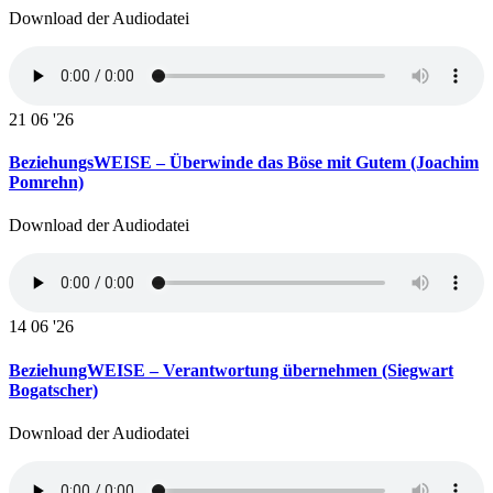
Download der Audiodatei
21
06 '26
BeziehungsWEISE – Überwinde das Böse mit Gutem (Joachim
Pomrehn)
Download der Audiodatei
14
06 '26
BeziehungWEISE – Verantwortung übernehmen (Siegwart
Bogatscher)
Download der Audiodatei