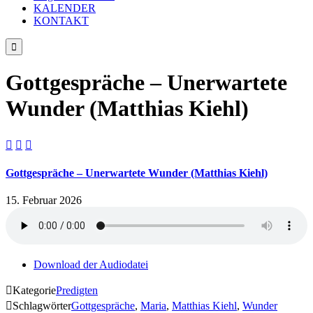
KALENDER
KONTAKT

Gottgespräche – Unerwartete
Wunder (Matthias Kiehl)



Gottgespräche – Unerwartete Wunder (Matthias Kiehl)
15. Februar 2026
Download der Audiodatei

Kategorie
Predigten

Schlagwörter
Gottgespräche
,
Maria
,
Matthias Kiehl
,
Wunder