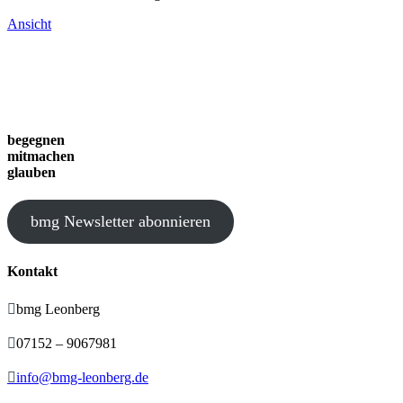
Ansicht
begegnen
mitmachen
glauben
bmg Newsletter abonnieren
Kontakt

bmg Leonberg

07152 – 9067981

info@bmg-leonberg.de