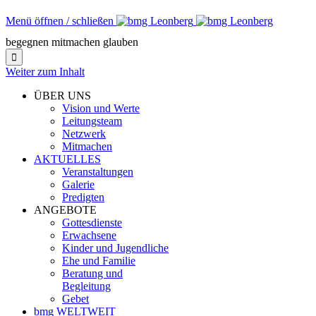
Menü öffnen / schließen
begegnen mitmachen glauben

Weiter zum Inhalt
ÜBER UNS
Vision und Werte
Leitungsteam
Netzwerk
Mitmachen
AKTUELLES
Veranstaltungen
Galerie
Predigten
ANGEBOTE
Gottesdienste
Erwachsene
Kinder und Jugendliche
Ehe und Familie
Beratung und
Begleitung
Gebet
bmg WELTWEIT