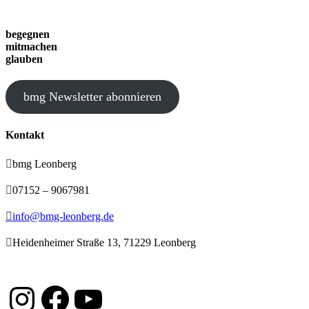
begegnen
mitmachen
glauben
bmg Newsletter abonnieren
Kontakt

bmg Leonberg

07152 – 9067981

info@bmg-leonberg.de

Heidenheimer Straße 13, 71229 Leonberg
Instagram
Facebook
YouTube