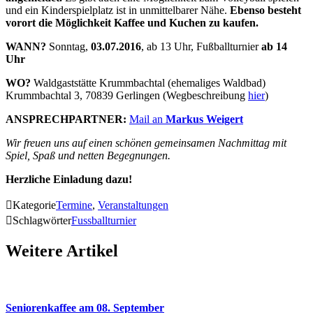
und ein Kinderspielplatz ist in unmittelbarer Nähe.
Ebenso besteht
vorort die Möglichkeit Kaffee und Kuchen zu kaufen.
WANN?
Sonntag,
03.07.2016
, ab 13 Uhr, Fußballturnier
ab 14
Uhr
WO?
Waldgaststätte Krummbachtal (ehemaliges Waldbad)
Krummbachtal 3, 70839 Gerlingen (Wegbeschreibung
hier
)
ANSPRECHPARTNER:
Mail an
Markus Weigert
Wir freuen uns auf einen schönen gemeinsamen Nachmittag mit
Spiel, Spaß und netten Begegnungen.
Herzliche Einladung dazu!

Kategorie
Termine
,
Veranstaltungen

Schlagwörter
Fussballturnier
Weitere Artikel
Seniorenkaffee am 08. September