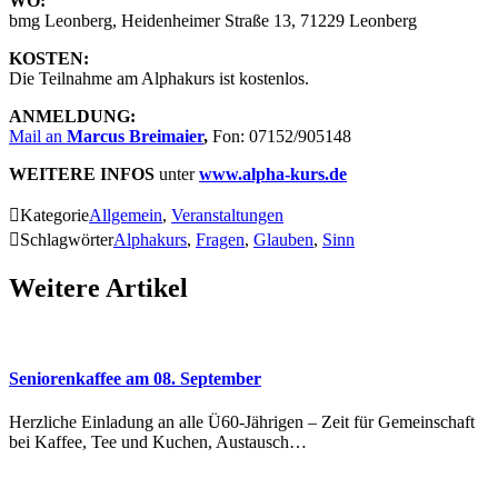
WO:
bmg Leonberg, Heidenheimer Straße 13, 71229 Leonberg
KOSTEN:
Die Teilnahme am Alphakurs ist kostenlos.
ANMELDUNG:
Mail an
Marcus Breimaier
,
Fon: 07152/905148
WEITERE INFOS
unter
www.alpha-kurs.de

Kategorie
Allgemein
,
Veranstaltungen

Schlagwörter
Alphakurs
,
Fragen
,
Glauben
,
Sinn
Weitere Artikel
Seniorenkaffee am 08. September
Herzliche Einladung an alle Ü60-Jährigen – Zeit für Gemeinschaft
bei Kaffee, Tee und Kuchen, Austausch…