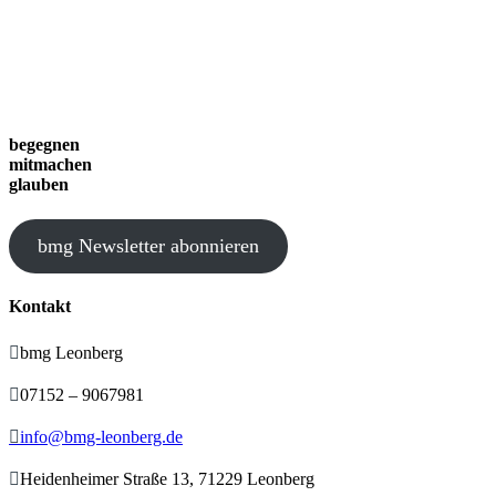
begegnen
mitmachen
glauben
bmg Newsletter abonnieren
Kontakt

bmg Leonberg

07152 – 9067981

info@bmg-leonberg.de

Heidenheimer Straße 13, 71229 Leonberg